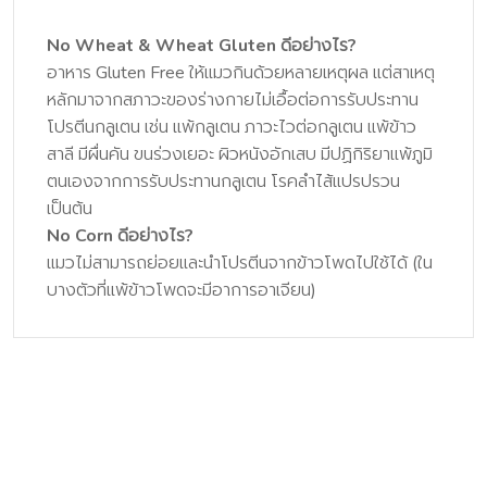
No Wheat & Wheat Gluten ดีอย่างไร?
อาหาร Gluten Free ให้แมวกินด้วยหลายเหตุผล แต่สาเหตุ
หลักมาจากสภาวะของร่างกายไม่เอื้อต่อการรับประทาน
โปรตีนกลูเตน เช่น แพ้กลูเตน ภาวะไวต่อกลูเตน แพ้ข้าว
สาลี มีผื่นคัน ขนร่วงเยอะ ผิวหนังอักเสบ มีปฏิกิริยาแพ้ภูมิ
ตนเองจากการรับประทานกลูเตน โรคลำไส้แปรปรวน
เป็นต้น
No Corn ดีอย่างไร?
แมวไม่สามารถย่อยและนำโปรตีนจากข้าวโพดไปใช้ได้ (ใน
บางตัวที่แพ้ข้าวโพดจะมีอาการอาเจียน)