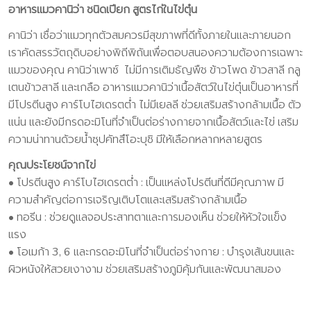
อาหารแมวคานิว่า ชนิดเปียก สูตรไก่ในไข่ตุ๋น
คานิว่า เชื่อว่าแมวทุกตัวสมควรมีสุขภาพที่ดีทั้งภายในและภายนอก
เราคัดสรรวัตถุดิบอย่างพิถีพิถันเพื่อตอบสนองความต้องการเฉพาะ
แมวของคุณ คานิว่าเพาซ์ ไม่มีการเติมธัญพืช ข้าวโพด ข้าวสาลี กลู
เตนข้าวสาลี และเกลือ อาหารแมวคานิว่าเนื้อสัตว์ในไข่ตุ๋นเป็นอาหารที่
มีโปรตีนสูง คาร์โบไฮเดรตต่ำ ไม่มีเยลลี ช่วยเสริมสร้างกล้ามเนื้อ ตัว
แน่น และยังมีกรดอะมิโนที่จำเป็นต่อร่างกายจากเนื้อสัตว์และไข่ เสริม
ความน่าทานด้วยน้ำซุปคัทสึโอะบุชิ มีให้เลือกหลากหลายสูตร
คุณประโยชน์จากไข่
• โปรตีนสูง คาร์โบไฮเดรตต่ำ : เป็นแหล่งโปรตีนที่ดีมีคุณภาพ มี
ความสำคัญต่อการเจริญเติบโตและเสริมสร้างกล้ามเนื้อ
• ทอรีน : ช่วยดูแลจอประสาทตาและการมองเห็น ช่วยให้หัวใจแข็ง
แรง
• โอเมก้า 3, 6 และกรดอะมิโนที่จำเป็นต่อร่างกาย : บำรุงเส้นขนและ
ผิวหนังให้สวยเงางาม ช่วยเสริมสร้างภูมิคุ้มกันและพัฒนาสมอง