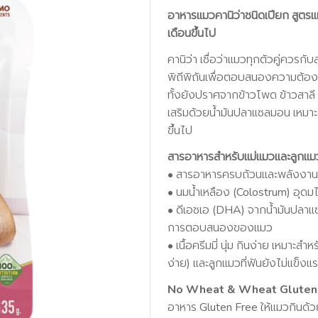
อาหารแมวคานิว่าชนิดเปียก สูตรแ
เดือนขึ้นไป
คานิว่า เชื่อว่าแมวทุกตัวคู่ควร
พิถีพิถันเพื่อตอบสนองความต้อ
ทั้งยังปราศจากข้าวโพด ข้าวสาลี 
เสริมด้วยน้ำมันปลาแซลมอน เหมาะส
ขึ้นไป
สารอาหารสำหรับแม่แมวและลูกแม
• สารอาหารครบถ้วนและพลังงาน
• นมน้ำเหลือง (Colostrum) อุดม
• ดีเอชเอ (DHA) จากน้ำมันปลาแ
การตอบสนองของแมว
• เนื้อครีมมี่ นุ่ม กินง่าย เหม
ง่าย) และลูกแมวที่ฟันยังไม่แข็งแ
No Wheat & Wheat Gluten ด
อาหาร Gluten Free ให้แมวกินด้