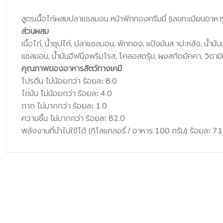
สูตรเนื้อไก่ผสมปลาแซลมอน หน้าฟักทองครีมมี่ (เลขทะเบียนอาห
ส่วนผสม
เนื้อไก่, น้ำซุปไก่, ปลาแซลมอน, ฟักทอง, แป้งมันส าปะหลัง, น้ำม
แซลมอน, น้ำมันอีฟนิ่งพริมโรส, โคลอสตรุ้ม, ผงสกัดยัคคา, วิตามิ
คุณภาพของอาหารสัตว์ทางเคมี
โปรตีน ไม่น้อยกว่า ร้อยละ 8.0
ไขมัน ไม่น้อยกว่า ร้อยละ 4.0
กาก ไม่มากกว่า ร้อยละ 1.0
ความชื้น ไม่มากกว่า ร้อยละ 82.0
พลังงานที่นำไปใช้ได้ (กิโลแคลอรี่ / อาหาร 100 กรัม) ร้อยละ 7