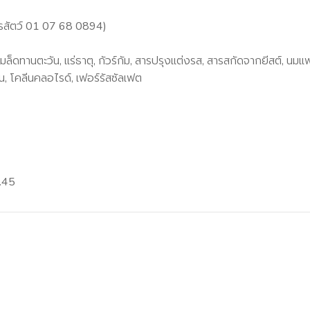
ารสัตว์ 01 07 68 0894)
ันเมล็ดทานตะวัน, แร่ธาตุ, กัวร์กัม, สารปรุงแต่งรส, สารสกัดจากยีสต์, 
น, โคลีนคลอไรด์, เฟอร์รัสซัลเฟต
1.45