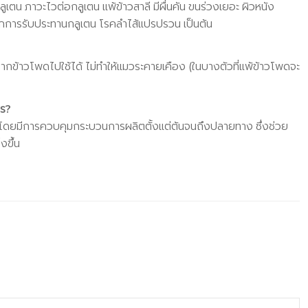
ูเตน ภาวะไวต่อกลูเตน แพ้ข้าวสาลี มีผื่นคัน ขนร่วงเยอะ ผิวหนัง
จากการรับประทานกลูเตน โรคลำไส้แปรปรวน เป็นต้น
ข้าวโพดไปใช้ได้ ไม่ทำให้แมวระคายเคือง (ในบางตัวที่แพ้ข้าวโพดจะ
ร?
รรม โดยมีการควบคุมกระบวนการผลิตตั้งแต่ต้นจนถึงปลายทาง ซึ่งช่วย
งขึ้น