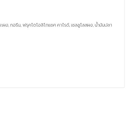
นมแพะผง, ทอรีน, ฟรุคโตโอลิโกแซค คาไรด์, เซลลูโลสผง, น้ำมันปลา