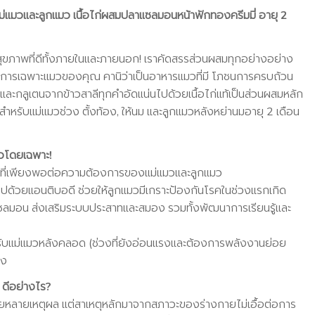
ม่แมวและลูกแมว เนื้อไก่ผสมปลาแซลมอนหน้าฟักทองครีมมี่ อายุ 2
กับสุขภาพที่ดีทั้งภายในและภายนอก! เราคัดสรรส่วนผสมทุกอย่างอย่าง
งการเฉพาะแมวของคุณ คานิว่าเป็นอาหารแมวที่มี โภชนการครบถ้วน
และกลูเตนจากข้าวสาลีทุกคำอัดแน่นไปด้วยเนื้อไก่แท้เป็นส่วนผสมหลัก
ำหรับแม่แมวช่วง ตั้งท้อง, ให้นม และลูกแมวหลังหย่านมอายุ 2 เดือน
วโดยเฉพาะ!
ที่เพียงพอต่อความต้องการของแม่แมวและลูกแมว
ไปด้วยแอนติบอดี ช่วยให้ลูกแมวมีเกราะป้องกันโรคในช่วงแรกเกิด
ซลมอน ส่งเสริมระบบประสาทและสมอง รวมทั้งพัฒนาการเรียนรู้และ
าะสำหรับแม่แมวหลังคลอด (ช่วงที่ยังอ่อนแรงและต้องการพลังงานย่อย
รง
ีอย่างไร?
วยหลายเหตุผล แต่สาเหตุหลักมาจากสภาวะของร่างกายไม่เอื้อต่อการ