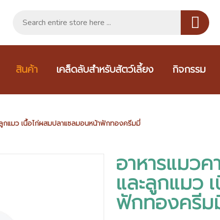
สินค้า
เคล็ดลับสำหรับสัตว์เลี้ยง
กิจกรรม
ลูกแมว เนื้อไก่ผสมปลาแซลมอนหน้าฟักทองครีมมี่
อาหารแมวคาน
และลูกแมว เ
ฟักทองครีมมี