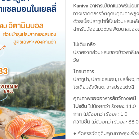
Kaniva อาหารเปียกแมวพรีเมียมท
ทางเราคัดสรรวัตถุดิบคุณภาพสูง
ด้วยเนื้อปลาทูน่าที่เป็นส่วนผสมห
สำหรับน้องแมวช่วยพัฒนาสมองและ
ไม่เติมเกลือ
ปราศจากส่วนผสมของข้าวสาลีและ
วัย
โภชนาการ
ปลาทูน่า, ปลาแซลมอน, เยลลี่ผง, ทอ
โซเดียมอัลจิเนต, สารปรุงแต่งสี
คุณภาพของอาหารสัตว์ทางเคมี
โปรตีน
ไม่น้อยกว่า ร้อยละ 11.0
กาก
ไม่น้อยกว่า ร้อยละ 1.0
ความชื้น
ไม่น้อยกว่า ร้อยละ 88.0
● คัดสรรวัตถุดิบคุณภาพสูงเพื่