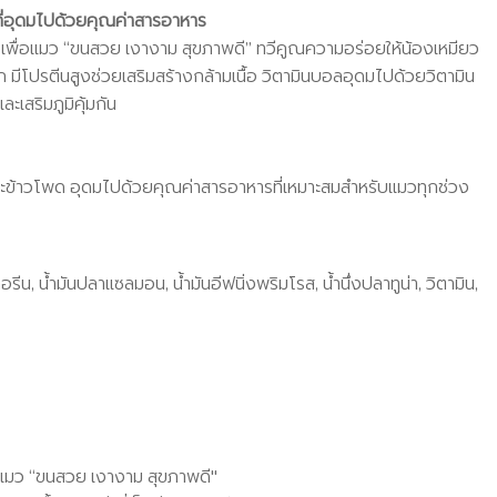
ี่อุดมไปด้วยคุณค่าสารอาหาร
เพื่อแมว “ขนสวย เงางาม สุขภาพดี” ทวีคูณความอร่อยให้น้องเหมียว
ลัก มีโปรตีนสูงช่วยเสริมสร้างกล้ามเนื้อ วิตามินบอลอุดมไปด้วยวิตามิน
เสริมภูมิคุ้มกัน
ข้าวโพด อุดมไปด้วยคุณค่าสารอาหารที่เหมาะสมสำหรับแมวทุกช่วง
รีน, น้ำมันปลาแซลมอน, น้ำมันอีฟนิ่งพริมโรส, น้ำนึ่งปลาทูน่า, วิตามิน,
อแมว “ขนสวย เงางาม สุขภาพดี"