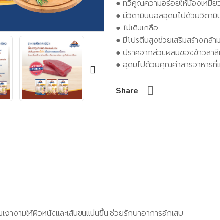
● ทวีคูณความอร่อยให้น้องเหมียวด
● มีวิตามินบอลอุดมไปด้วยวิตามิ
● ไม่เติมเกลือ
● มีโปรตีนสูงช่วยเสริมสร้างกล้ามเ
● ปราศจากส่วนผสมของข้าวสาลี
● อุดมไปด้วยคุณค่าสารอาหารที่
Share
งางามให้ผิวหนังและเส้นขนแน่นขึ้น ช่วยรักษาอาการอักเสบ