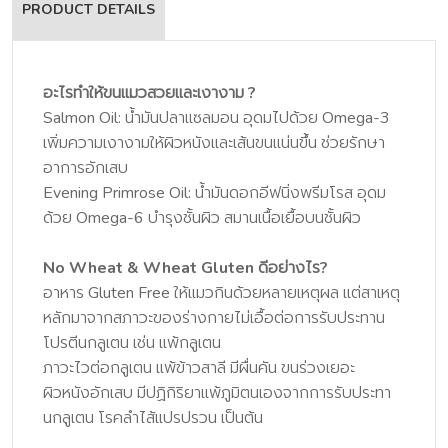
PRODUCT DETAILS
อะไรทำให้ขนแมวสวยและเงางาม ?
Salmon Oil: น้ำมันปลาแซลมอน อุดมไปด้วย Omega-3
เพิ่มความเงางามให้ผิวหนังและเส้นขนแน่นขึ้น ช่วยรักษา
อาการอักเสบ
Evening Primrose Oil: น้ำมันดอกอีฟนิ่งพรีมโรส อุดม
ด้วย Omega-6 บำรุงชั้นผิว สมานเนื้อเยื้อบนชั้นผิว
No Wheat & Wheat Gluten ดีอย่างไร?
อาหาร Gluten Free ให้แมวกินด้วยหลายเหตุผล แต่สาเหตุ
หลักมาจากสภาวะของร่างกายไม่เอื้อต่อการรับประทาน
โปรตีนกลูเตน เช่น แพ้กลูเตน
ภาวะไวต่อกลูเตน แพ้ข้าวสาลี มีผื่นคัน ขนร่วงเยอะ
ผิวหนังอักเสบ มีปฏิกิริยาแพ้ภูมิตนเองจากการรับประทา
นกลูเตน โรคลำไส้แปรปรวน เป็นต้น