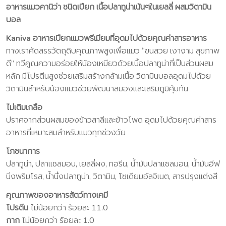
อาหารแมวคานิว่า ชนิดเปียก เนื้อปลาทูน่าเน้นๆในเยลลี่ ผสมวิตามิน
บอล
Kaniva อาหารเปียกแมวพรีเมียมที่อุดมไปด้วยคุณค่าสารอาหาร
ทางเราคัดสรรวัตถุดิบคุณภาพสูงเพื่อแมว “ขนสวย เงางาม สุขภาพ
ดี” ทวีคูณความอร่อยให้น้องเหมียวด้วยเนื้อปลาทูน่าที่เป็นส่วนผสม
หลัก มีโปรตีนสูงช่วยเสริมสร้างกล้ามเนื้อ วิตามินบอลอุดมไปด้วย
วิตามินสำหรับน้องแมวช่วยพัฒนาสมองและเสริมภูมิคุ้มกัน
ไม่เติมเกลือ
ปราศจากส่วนผสมของข้าวสาลีและข้าวโพด อุดมไปด้วยคุณค่าสาร
อาหารที่เหมาะสมสำหรับแมวทุกช่วงวัย
โภชนาการ
ปลาทูน่า, ปลาแซลมอน, เยลลี่ผง, ทอรีน, น้ำมันปลาแซลมอน, น้ำมันอีฟ
นิ่งพริมโรส, น้ำนึ่งปลาทูน่า, วิตามิน, โซเดียมอัลจิเนต, สารปรุงแต่งสี
คุณภาพของอาหารสัตว์ทางเคมี
โปรตีน
ไม่น้อยกว่า ร้อยละ 11.0
กาก
ไม่น้อยกว่า ร้อยละ 1.0