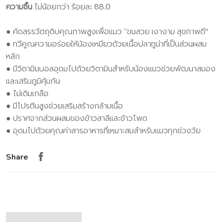
ความชื้น
ไม่น้อยกว่า ร้อยละ 88.0
● คัดสรรวัตถุดิบคุณภาพสูงเพื่อแมว “ขนสวย เงางาม สุขภาพดี"
● ทวีคูณความอร่อยให้น้องเหมียวด้วยเนื้อปลาทูน่าที่เป็นส่วนผสม
หลัก
● มีวิตามินบอลอุดมไปด้วยวิตามินสำหรับน้องแมวช่วยพัฒนาสมอง
และเสริมภูมิคุ้มกัน
● ไม่เติมเกลือ
● มีโปรตีนสูงช่วยเสริมสร้างกล้ามเนื้อ
● ปราศจากส่วนผสมของข้าวสาลีและข้าวโพด
● อุดมไปด้วยคุณค่าสารอาหารที่เหมาะสมสำหรับแมวทุกช่วงวัย
Share